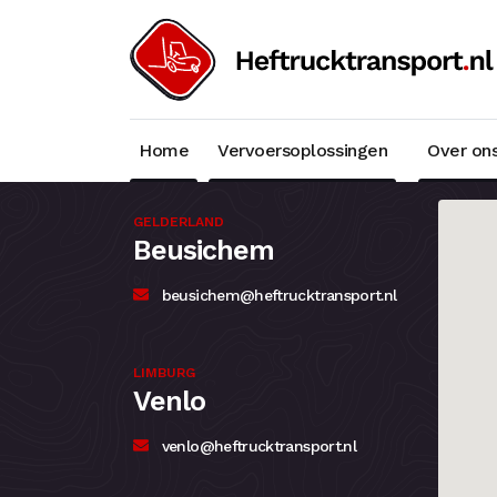
Home
Vervoersoplossingen
Over on
GELDERLAND
Beusichem
beusichem@heftrucktransport.nl
LIMBURG
Venlo
venlo@heftrucktransport.nl