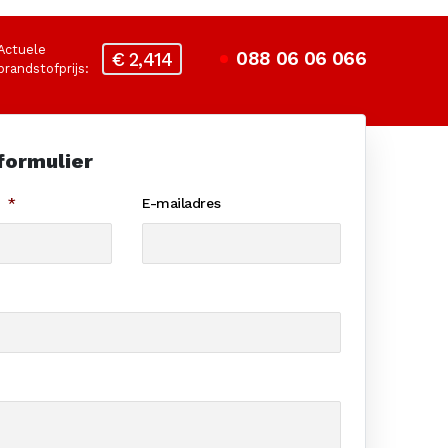
Actuele
088 06 06 066
€ 2,414
brandstofprijs:
formulier
*
E-mailadres