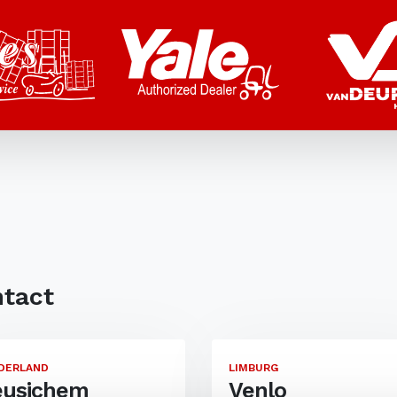
tact
DERLAND
LIMBURG
eusichem
Venlo